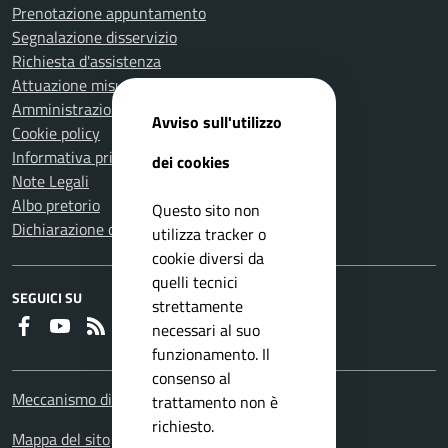
Prenotazione appuntamento
Segnalazione disservizio
Richiesta d'assistenza
Attuazione misure PNRR
Amministrazione trasparente
Avviso sull'utilizzo
Cookie policy
Informativa privacy
dei cookies
Note Legali
Albo pretorio
Questo sito non
Dichiarazione di accessibilità
utilizza tracker o
cookie diversi da
quelli tecnici
SEGUICI SU
strettamente
Faceboook
Youtube
RSS
necessari al suo
funzionamento. Il
consenso al
Meccanismo di feedback
trattamento non è
richiesto.
Mappa del sito