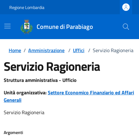
Regione Lombardia
Comune di Parabiago
Home
/
Amministrazione
/
Uffici
/
Servizio Ragioneria
Servizio Ragioneria
Struttura amministrativa - Ufficio
Unità organizzativa:
Settore Economico Finanziario ed Affari
Generali
Servizio Ragioneria
Argomenti